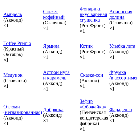
Фонарики
Сюжет
Ананасная
Амбрель
вкус вареная
кофейный
долина
(Акконд)
сгущенка
(Славянка)
(Славянка)
×1
(Рот Фронт)
×1
×1
×1
Toffee Premio
Ярмила
Котик
Улыбка лета
(Красный
(Акконд)
(Рот Фронт)
(Акконд)
Октябрь)
×1
×1
×1
×1
Астрон нуга
Фрумка
Медунок
Сказка‑сон
и карамель
(в ассортиме
(Славянка)
(Акконд)
(Акконд)
(Акконд)
×1
×1
×1
×1
Зефир
Отломи
«Обожайка»
Добрянка
Фараделла
(неглазированная)
(Пензенская
(Акконд)
(Акконд)
(Акконд)
кондитерская
×1
×1
×1
фабрика)
×1