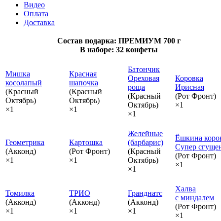
Видео
Оплата
Доставка
Состав подарка: ПРЕМИУМ 700 г
В наборе: 32 конфеты
Батончик
Мишка
Красная
Ореховая
Коровка
косолапый
шапочка
роща
Ирисная
(Красный
(Красный
(Красный
(Рот Фронт)
Октябрь)
Октябрь)
Октябрь)
×1
×1
×1
×1
Желейные
Ёшкина коро
Геометрика
Картошка
(барбарис)
Супер сгуще
(Акконд)
(Рот Фронт)
(Красный
(Рот Фронт)
×1
×1
Октябрь)
×1
×1
Халва
Томилка
ТРИО
Гранднатс
с миндалем
(Акконд)
(Акконд)
(Акконд)
(Рот Фронт)
×1
×1
×1
×1