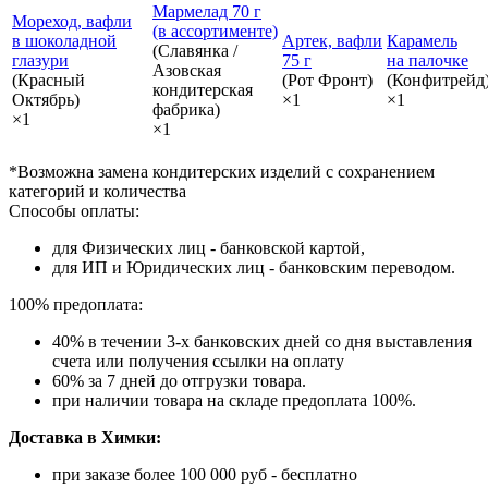
Мармелад 70 г
Мореход, вафли
(в ассортименте)
в шоколадной
Артек, вафли
Карамель
(Славянка /
глазури
75 г
на палочке
Азовская
(Красный
(Рот Фронт)
(Конфитрейд
кондитерская
Октябрь)
×1
×1
фабрика)
×1
×1
*Возможна замена кондитерских изделий с сохранением
категорий и количества
Способы оплаты:
для Физических лиц - банковской картой,
для ИП и Юридических лиц - банковским переводом.
100% предоплата:
40% в течении 3-х банковских дней со дня выставления
счета или получения ссылки на оплату
60% за 7 дней до отгрузки товара.
при наличии товара на складе предоплата 100%.
Доставка в Химки:
при заказе более 100 000 руб - бесплатно