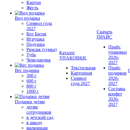
Картон
Жесть
Вид подарка
Символ года
2027
Скачать
Кот Басик
ПРАЙС
Игрушка
Подушка
Прайс
Рюкзак (сумка)
упаковки
Каталог
Туба
2026-
УПАКОВКИ
Чемоданчик
2027
Текстильная
Прайс
Вес подарка
Картонная
подарков
300 г
Символ
2026-
600 г
года 2027
2027
800 г
Составы
1000 г
конфет
2026-
Подарки детям
2027
детям
сотрудников
в детский сад
в школу
мальчикам