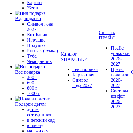
Картон
Жесть
Вид подарка
Символ года
2027
Скачать
Кот Басик
ПРАЙС
Игрушка
Подушка
Прайс
Рюкзак (сумка)
упаковки
Каталог
Туба
2026-
УПАКОВКИ
Чемоданчик
2027
Текстильная
Прайс
Вес подарка
Картонная
подарков
300 г
Символ
2026-
600 г
года 2027
2027
800 г
Составы
1000 г
конфет
2026-
Подарки детям
2027
детям
сотрудников
в детский сад
в школу
мальчикам