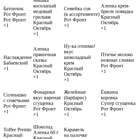
Мишка
косолапый
Аленка крем-
Батончик
Семейка сов
медовый
брюле помадка
Рот Фронт
(в ассортименте)
грильяж
Красный
Рот Фронт
Рот Фронт
Красный
Октябрь
×1
×1
Октябрь
×1
×1
Ну-ка отними!
Аленка
вкус
пряничная
Птичье молоко
Наслаждение
шоколадный
сказка
нежные сливки
Бабаевский
крем
Красный
Рот Фронт
×1
Красный
Октябрь
×1
Октябрь
×1
×1
Фонарики
Желейные
Ёшкина
Солнышко
вкус вареная
(барбарис)
коровка
с семечками
сгущенка
Красный
Супер сгущенка
Рот Фронт
Рот Фронт
Октябрь
Рот Фронт
×1
×1
×1
×1
Шоколад
Toffee Premio
Карамель
Аленка 60 г
Красный
на палочке
Красный