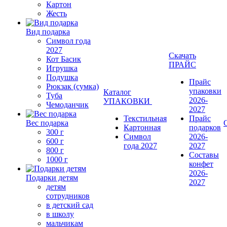
Картон
Жесть
Вид подарка
Символ года
2027
Скачать
Кот Басик
ПРАЙС
Игрушка
Подушка
Прайс
Рюкзак (сумка)
упаковки
Каталог
Туба
2026-
УПАКОВКИ
Чемоданчик
2027
Текстильная
Прайс
Вес подарка
Картонная
подарков
300 г
Символ
2026-
600 г
года 2027
2027
800 г
Составы
1000 г
конфет
2026-
Подарки детям
2027
детям
сотрудников
в детский сад
в школу
мальчикам