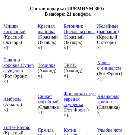
Состав подарка: ПРЕМИУМ 300 г
В наборе: 21 конфета
Мишка
Красная
Батончик
Желейные
косолапый
шапочка
Ореховая роща
(барбарис)
(Красный
(Красный
(Красный
(Красный
Октябрь)
Октябрь)
Октябрь)
Октябрь)
×1
×1
×1
×1
Ёшкина
Халва
коровка Супер
Томилка
ТРИО
с миндалем
сгущенка
(Акконд)
(Акконд)
(Рот Фронт)
(Рот Фронт)
×1
×1
×1
×1
Фонарики вкус
Сюжет
Ананасная
Амбрель
вареная
кофейный
долина
(Акконд)
сгущенка
(Славянка)
(Славянка)
×1
(Рот Фронт)
×1
×1
×1
Toffee Premio
Ярмила
Котик
Улыбка лета
(Красный