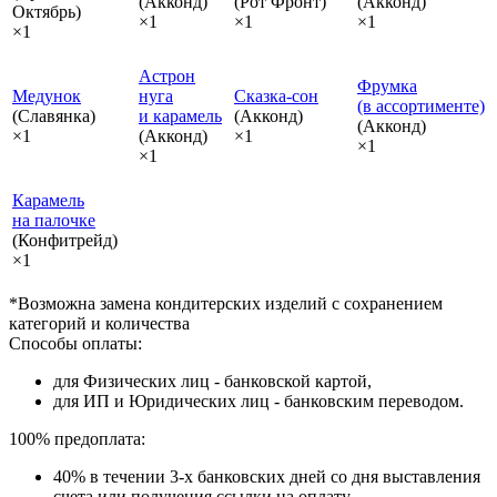
(Акконд)
(Рот Фронт)
(Акконд)
Октябрь)
×1
×1
×1
×1
Астрон
Фрумка
Медунок
нуга
Сказка‑сон
(в ассортименте)
(Славянка)
и карамель
(Акконд)
(Акконд)
×1
(Акконд)
×1
×1
×1
Карамель
на палочке
(Конфитрейд)
×1
*Возможна замена кондитерских изделий с сохранением
категорий и количества
Способы оплаты:
для Физических лиц - банковской картой,
для ИП и Юридических лиц - банковским переводом.
100% предоплата:
40% в течении 3-х банковских дней со дня выставления
счета или получения ссылки на оплату