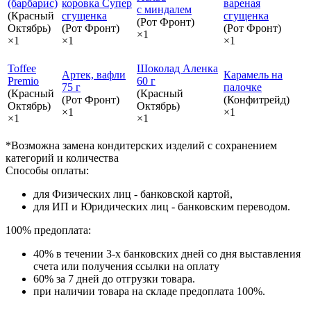
(барбарис)
коровка Супер
вареная
с миндалем
(Красный
сгущенка
сгущенка
(Рот Фронт)
Октябрь)
(Рот Фронт)
(Рот Фронт)
×1
×1
×1
×1
Toffee
Шоколад Аленка
Артек, вафли
Карамель на
Premio
60 г
75 г
палочке
(Красный
(Красный
(Рот Фронт)
(Конфитрейд)
Октябрь)
Октябрь)
×1
×1
×1
×1
*Возможна замена кондитерских изделий с сохранением
категорий и количества
Способы оплаты:
для Физических лиц - банковской картой,
для ИП и Юридических лиц - банковским переводом.
100% предоплата:
40% в течении 3-х банковских дней со дня выставления
счета или получения ссылки на оплату
60% за 7 дней до отгрузки товара.
при наличии товара на складе предоплата 100%.