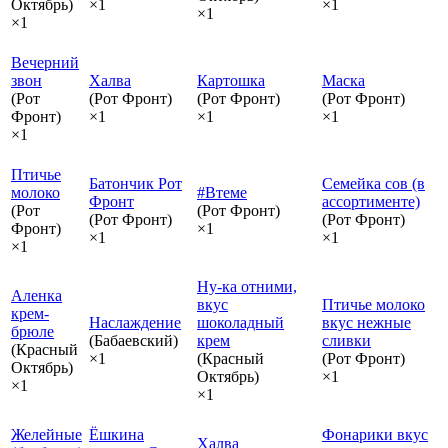
Октябрь)
×1
×1
×1
×1
Вечерний
звон
Халва
Картошка
Маска
(Рот
(Рот Фронт)
(Рот Фронт)
(Рот Фронт)
Фронт)
×1
×1
×1
×1
Птичье
Батончик Рот
Семейка сов (в
молоко
#Втеме
Фронт
ассортименте)
(Рот
(Рот Фронт)
(Рот Фронт)
(Рот Фронт)
Фронт)
×1
×1
×1
×1
Ну-ка отними,
Аленка
вкус
Птичье молоко
крем-
Наслаждение
шоколадный
вкус нежные
брюле
(Бабаевский)
крем
сливки
(Красный
×1
(Красный
(Рот Фронт)
Октябрь)
Октябрь)
×1
×1
×1
Желейные
Ёшкина
Фонарики вкус
Халва