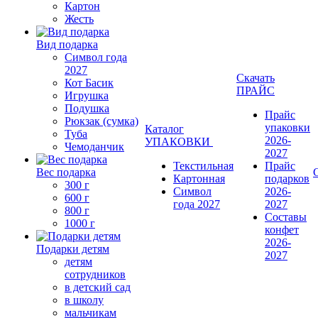
Картон
Жесть
Вид подарка
Символ года
2027
Скачать
Кот Басик
ПРАЙС
Игрушка
Подушка
Прайс
Рюкзак (сумка)
упаковки
Каталог
Туба
2026-
УПАКОВКИ
Чемоданчик
2027
Текстильная
Прайс
Вес подарка
Картонная
подарков
300 г
Символ
2026-
600 г
года 2027
2027
800 г
Составы
1000 г
конфет
2026-
Подарки детям
2027
детям
сотрудников
в детский сад
в школу
мальчикам