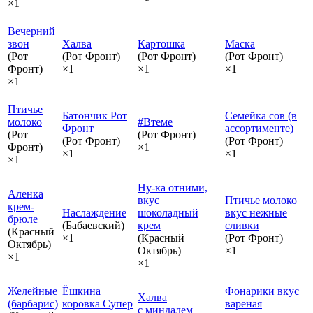
×1
Вечерний
звон
Халва
Картошка
Маска
(Рот
(Рот Фронт)
(Рот Фронт)
(Рот Фронт)
Фронт)
×1
×1
×1
×1
Птичье
Батончик Рот
Семейка сов (в
молоко
#Втеме
Фронт
ассортименте)
(Рот
(Рот Фронт)
(Рот Фронт)
(Рот Фронт)
Фронт)
×1
×1
×1
×1
Ну-ка отними,
Аленка
вкус
Птичье молоко
крем-
Наслаждение
шоколадный
вкус нежные
брюле
(Бабаевский)
крем
сливки
(Красный
×1
(Красный
(Рот Фронт)
Октябрь)
Октябрь)
×1
×1
×1
Желейные
Ёшкина
Фонарики вкус
Халва
(барбарис)
коровка Супер
вареная
с миндалем