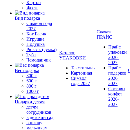
Картон
Жесть
Вид подарка
Символ года
2027
Скачать
Кот Басик
ПРАЙС
Игрушка
Подушка
Прайс
Рюкзак (сумка)
упаковки
Каталог
Туба
2026-
УПАКОВКИ
Чемоданчик
2027
Текстильная
Прайс
Вес подарка
Картонная
подарков
300 г
Символ
2026-
600 г
года 2027
2027
800 г
Составы
1000 г
конфет
2026-
Подарки детям
2027
детям
сотрудников
в детский сад
в школу
мальчикам