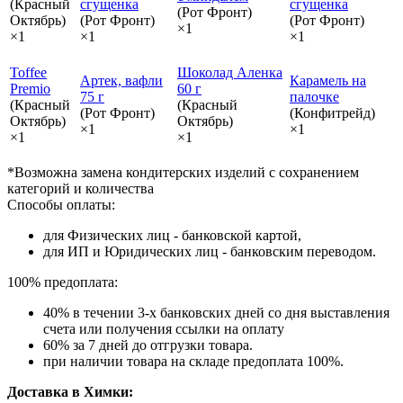
(Красный
сгущенка
сгущенка
(Рот Фронт)
Октябрь)
(Рот Фронт)
(Рот Фронт)
×1
×1
×1
×1
Toffee
Шоколад Аленка
Артек, вафли
Карамель на
Premio
60 г
75 г
палочке
(Красный
(Красный
(Рот Фронт)
(Конфитрейд)
Октябрь)
Октябрь)
×1
×1
×1
×1
*Возможна замена кондитерских изделий с сохранением
категорий и количества
Способы оплаты:
для Физических лиц - банковской картой,
для ИП и Юридических лиц - банковским переводом.
100% предоплата:
40% в течении 3-х банковских дней со дня выставления
счета или получения ссылки на оплату
60% за 7 дней до отгрузки товара.
при наличии товара на складе предоплата 100%.
Доставка в Химки: