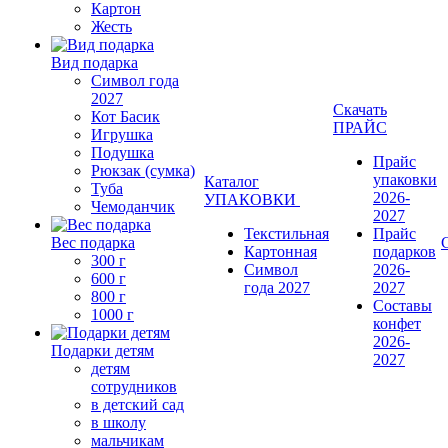
Картон
Жесть
Вид подарка
Символ года
2027
Скачать
Кот Басик
ПРАЙС
Игрушка
Подушка
Прайс
Рюкзак (сумка)
упаковки
Каталог
Туба
2026-
УПАКОВКИ
Чемоданчик
2027
Текстильная
Прайс
Вес подарка
Картонная
подарков
300 г
Символ
2026-
600 г
года 2027
2027
800 г
Составы
1000 г
конфет
2026-
Подарки детям
2027
детям
сотрудников
в детский сад
в школу
мальчикам