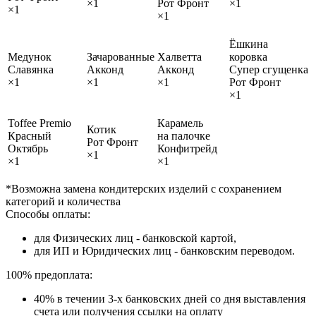
×1
Рот Фронт
×1
×1
×1
Ёшкина
Медунок
Зачарованные
Халветта
коровка
Славянка
Акконд
Акконд
Супер сгущенка
×1
×1
×1
Рот Фронт
×1
Toffee Premio
Карамель
Котик
Красный
на палочке
Рот Фронт
Октябрь
Конфитрейд
×1
×1
×1
*Возможна замена кондитерских изделий с сохранением
категорий и количества
Способы оплаты:
для Физических лиц - банковской картой,
для ИП и Юридических лиц - банковским переводом.
100% предоплата:
40% в течении 3-х банковских дней со дня выставления
счета или получения ссылки на оплату