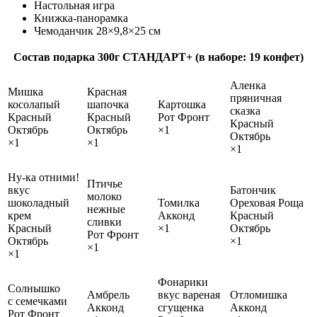
Настольная игра
Книжка-панорамка
Чемоданчик 28×9,8×25 см
Состав подарка 300г СТАНДАРТ+ (в наборе: 19 конфет)
Аленка
Мишка
Красная
пряничная
косолапый
шапочка
Картошка
сказка
Красный
Красный
Рот Фронт
Красный
Октябрь
Октябрь
×1
Октябрь
×1
×1
×1
Ну-ка отними!
Птичье
вкус
Батончик
молоко
шоколадный
Томилка
Ореховая Роща
нежные
крем
Акконд
Красный
сливки
Красный
×1
Октябрь
Рот Фронт
Октябрь
×1
×1
×1
Фонарики
Солнышко
Амбрель
вкус вареная
Отломишка
с семечками
Акконд
сгущенка
Акконд
Рот Фронт