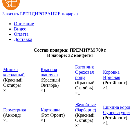
Заказать БРЕНДИРОВАНИЕ подарка
Описание
Видео
Оплата
Доставка
Состав подарка: ПРЕМИУМ 700 г
В наборе: 32 конфеты
Батончик
Мишка
Красная
Ореховая
Коровка
косолапый
шапочка
роща
Ирисная
(Красный
(Красный
(Красный
(Рот Фронт)
Октябрь)
Октябрь)
Октябрь)
×1
×1
×1
×1
Желейные
Ёшкина коро
Геометрика
Картошка
(барбарис)
Супер сгуще
(Акконд)
(Рот Фронт)
(Красный
(Рот Фронт)
×1
×1
Октябрь)
×1
×1