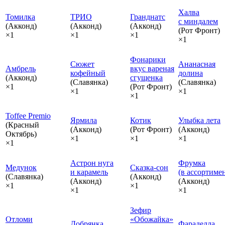
Халва
Томилка
ТРИО
Гранднатс
с миндалем
(Акконд)
(Акконд)
(Акконд)
(Рот Фронт)
×1
×1
×1
×1
Фонарики
Сюжет
Ананасная
Амбрель
вкус вареная
кофейный
долина
(Акконд)
сгущенка
(Славянка)
(Славянка)
×1
(Рот Фронт)
×1
×1
×1
Toffee Premio
Ярмила
Котик
Улыбка лета
(Красный
(Акконд)
(Рот Фронт)
(Акконд)
Октябрь)
×1
×1
×1
×1
Астрон нуга
Фрумка
Медунок
Сказка‑сон
и карамель
(в ассортиме
(Славянка)
(Акконд)
(Акконд)
(Акконд)
×1
×1
×1
×1
Зефир
Отломи
«Обожайка»
Добрянка
Фараделла