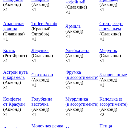
кофейный
(Акконд)
(Акконд)
(Акконд)
(Славянка)
×1
×1
×1
×1
Ананасная
Toffee Premio
Степ десерт
Ярмила
долина
(Красный
с печеньем
(Акконд)
(Славянка)
Октябрь)
(Славянка)
×1
×1
×1
×1
Котик
Лёвушка
Улыбка лета
Медунок
(Рот Фронт)
(Славянка)
(Акконд)
(Славянка)
×1
×1
×1
×1
Астрон нуга
Фрумка
Сказка‑сон
Зачарованные
и карамель
(в ассортименте)
(Акконд)
(Акконд)
(Акконд)
(Акконд)
×1
×1
×1
×1
Конфеты
Голубкина
Муррлинка
Капелька (в
от Красули
весточка
(в ассортименте)
ассортименте)
(Акконд)
(Акконд)
(Акконд)
(Акконд)
×1
×1
×1
×2
Молочная речка
Птица