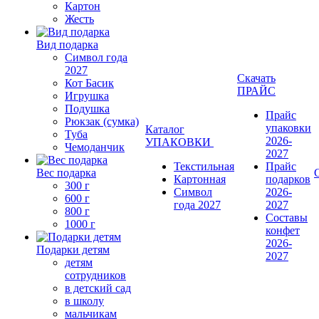
Картон
Жесть
Вид подарка
Символ года
2027
Скачать
Кот Басик
ПРАЙС
Игрушка
Подушка
Прайс
Рюкзак (сумка)
упаковки
Каталог
Туба
2026-
УПАКОВКИ
Чемоданчик
2027
Текстильная
Прайс
Вес подарка
Картонная
подарков
300 г
Символ
2026-
600 г
года 2027
2027
800 г
Составы
1000 г
конфет
2026-
Подарки детям
2027
детям
сотрудников
в детский сад
в школу
мальчикам