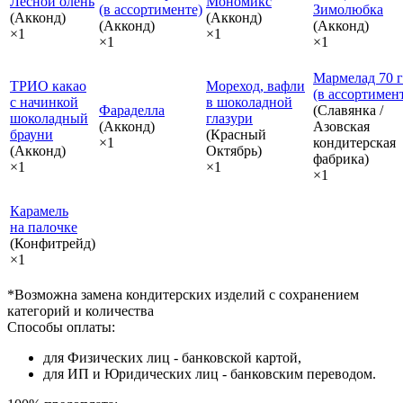
Лесной олень
Мономикс
(в ассортименте)
Зимолюбка
(Акконд)
(Акконд)
(Акконд)
(Акконд)
×1
×1
×1
×1
Мармелад 70 г
ТРИО какао
Мореход, вафли
(в ассортимен
с начинкой
в шоколадной
Фараделла
(Славянка /
шоколадный
глазури
(Акконд)
Азовская
брауни
(Красный
×1
кондитерская
(Акконд)
Октябрь)
фабрика)
×1
×1
×1
Карамель
на палочке
(Конфитрейд)
×1
*Возможна замена кондитерских изделий с сохранением
категорий и количества
Способы оплаты:
для Физических лиц - банковской картой,
для ИП и Юридических лиц - банковским переводом.