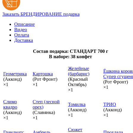
Заказать БРЕНДИРОВАНИЕ подарка
Описание
Видео
Оплата
Доставка
Состав подарка: СТАНДАРТ 700 г
В наборе: 38 конфет
Желейные
Ёшкина коров
Геометрика
Картошка
(барбарис)
Супер сгущен
(Акконд)
(Рот Фронт)
(Красный
(Рот Фронт)
×1
×1
Октябрь)
×1
×1
Слимо
Степ (лесной
Томилка
ТРИО
квадро
орех)
(Акконд)
(Акконд)
(Акконд)
(Славянка)
×1
×1
×1
×1
Сюжет
Гранднатс
Амбрель
Прохлада