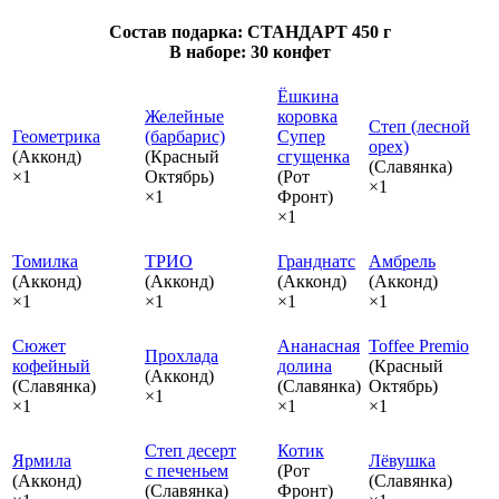
Состав подарка: СТАНДАРТ 450 г
В наборе: 30 конфет
Ёшкина
Желейные
коровка
Степ (лесной
Геометрика
(барбарис)
Супер
орех)
(Акконд)
(Красный
сгущенка
(Славянка)
×1
Октябрь)
(Рот
×1
×1
Фронт)
×1
Томилка
ТРИО
Гранднатс
Амбрель
(Акконд)
(Акконд)
(Акконд)
(Акконд)
×1
×1
×1
×1
Сюжет
Ананасная
Toffee Premio
Прохлада
кофейный
долина
(Красный
(Акконд)
(Славянка)
(Славянка)
Октябрь)
×1
×1
×1
×1
Степ десерт
Котик
Ярмила
Лёвушка
с печеньем
(Рот
(Акконд)
(Славянка)
(Славянка)
Фронт)