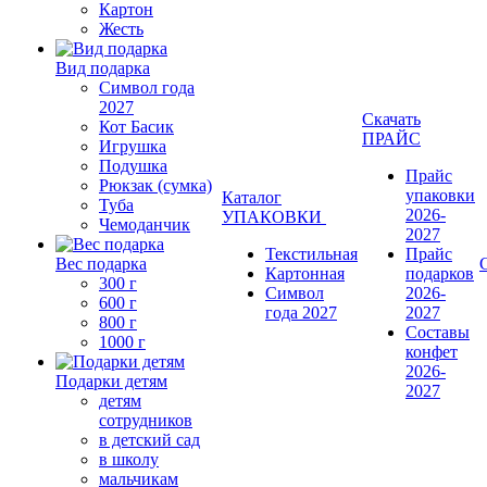
Картон
Жесть
Вид подарка
Символ года
2027
Скачать
Кот Басик
ПРАЙС
Игрушка
Подушка
Прайс
Рюкзак (сумка)
упаковки
Каталог
Туба
2026-
УПАКОВКИ
Чемоданчик
2027
Текстильная
Прайс
Вес подарка
Картонная
подарков
300 г
Символ
2026-
600 г
года 2027
2027
800 г
Составы
1000 г
конфет
2026-
Подарки детям
2027
детям
сотрудников
в детский сад
в школу
мальчикам