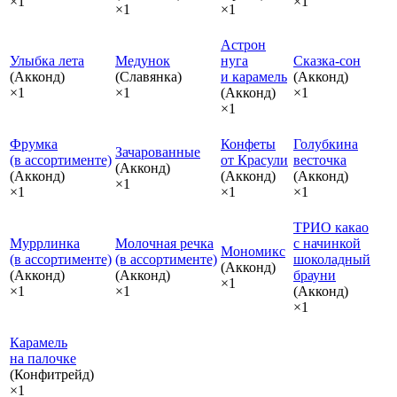
×1
×1
×1
×1
Астрон
Улыбка лета
Медунок
нуга
Сказка‑сон
(Акконд)
(Славянка)
и карамель
(Акконд)
×1
×1
(Акконд)
×1
×1
Фрумка
Конфеты
Голубкина
Зачарованные
(в ассортименте)
от Красули
весточка
(Акконд)
(Акконд)
(Акконд)
(Акконд)
×1
×1
×1
×1
ТРИО какао
Муррлинка
Молочная речка
с начинкой
Мономикс
(в ассортименте)
(в ассортименте)
шоколадный
(Акконд)
(Акконд)
(Акконд)
брауни
×1
×1
×1
(Акконд)
×1
Карамель
на палочке
(Конфитрейд)
×1