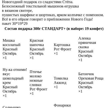
Новогодний подарок со сладостями Стёпа.
Белоснежный текстильной мышонок-игрушка
в вязаном свитере,
пушистых шарфике и шортиках, ярком колпачке с помпоном.
Всё в его образе говорит о приближении Нового Года!
пакет 30*19*29
Состав подарка 300г СТАНДАРТ+ (в наборе: 19 конфет)
Аленка
Мишка
Красная
пряничная
косолапый
шапочка
Картошка
сказка
Красный
Красный
Рот Фронт
Красный
Октябрь
Октябрь
×1
Октябрь
×1
×1
×1
Ну-ка отними!
Птичье
вкус
Батончик
молоко
шоколадный
Томилка
Ореховая Роща
нежные
крем
Акконд
Красный
сливки
Красный
×1
Октябрь
Рот Фронт
Октябрь
×1
×1
×1
Фонарики
Солнышко