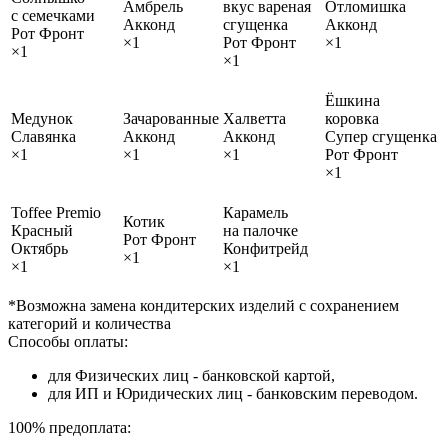
Амбрель
вкус вареная
Отломишка
с семечками
Акконд
сгущенка
Акконд
Рот Фронт
×1
Рот Фронт
×1
×1
×1
Ёшкина
Медунок
Зачарованные
Халветта
коровка
Славянка
Акконд
Акконд
Супер сгущенка
×1
×1
×1
Рот Фронт
×1
Toffee Premio
Карамель
Котик
Красный
на палочке
Рот Фронт
Октябрь
Конфитрейд
×1
×1
×1
*Возможна замена кондитерских изделий с сохранением
категорий и количества
Способы оплаты:
для Физических лиц - банковской картой,
для ИП и Юридических лиц - банковским переводом.
100% предоплата: