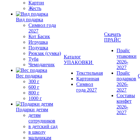
Картон
Жесть
Вид подарка
Символ года
2027
Скачать
Кот Басик
ПРАЙС
Игрушка
Подушка
Прайс
Рюкзак (сумка)
упаковки
Каталог
Туба
2026-
УПАКОВКИ
Чемоданчик
2027
Текстильная
Прайс
Вес подарка
Картонная
подарков
300 г
Символ
2026-
600 г
года 2027
2027
800 г
Составы
1000 г
конфет
2026-
Подарки детям
2027
детям
сотрудников
в детский сад
в школу
мальчикам