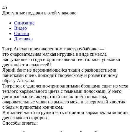
—
45
Доступные подарки в этой упаковке
Описание
Видео
Оплата
Доставка
Тигр Антуан в великолепном галстуке‑бабочке —
это очаровательная мягкая игрушка в виде символа
наступающего года и оригинальная текстильная упаковка
для конфет и сладостей!
Яркий бант из переливающейся ткани с разноцветными
пайетками очень подходит творческому и романтичному
образу Антуана.
Тигренок с удивленно‑приподнятыми бровками сшит из меха
теплого карамельного цвета с темными полосками. У него
длинные лапки, аккуратный носик цвета шоколада,
очаровательные ушки из рыжего меха и завернутый хвостик
с белым пушистым кончиком.
В нижней части игрушки есть потайной кармашек на молнии
для сладкого сюрприза.
Способы оплаты: