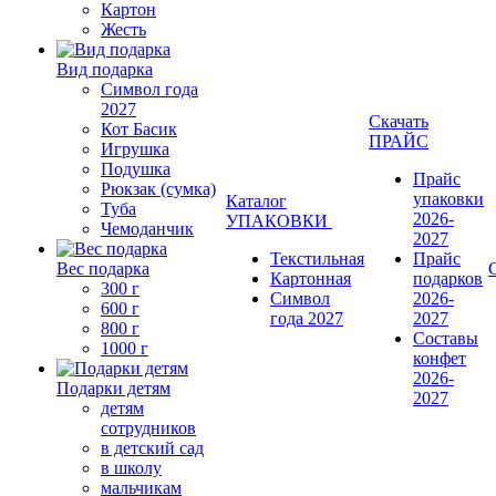
Картон
Жесть
Вид подарка
Символ года
2027
Скачать
Кот Басик
ПРАЙС
Игрушка
Подушка
Прайс
Рюкзак (сумка)
упаковки
Каталог
Туба
2026-
УПАКОВКИ
Чемоданчик
2027
Текстильная
Прайс
Вес подарка
Картонная
подарков
300 г
Символ
2026-
600 г
года 2027
2027
800 г
Составы
1000 г
конфет
2026-
Подарки детям
2027
детям
сотрудников
в детский сад
в школу
мальчикам