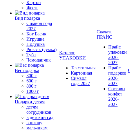
Картон
Жесть
Вид подарка
Символ года
2027
Скачать
Кот Басик
ПРАЙС
Игрушка
Подушка
Прайс
Рюкзак (сумка)
упаковки
Каталог
Туба
2026-
УПАКОВКИ
Чемоданчик
2027
Текстильная
Прайс
Вес подарка
Картонная
подарков
300 г
Символ
2026-
600 г
года 2027
2027
800 г
Составы
1000 г
конфет
2026-
Подарки детям
2027
детям
сотрудников
в детский сад
в школу
мальчикам